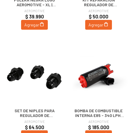
AEROMOTIVE - XL |
REGULADOR DE
AEROMOTIVE
COMBUSTIBLE |
AEROMOTIVE
AEROMOTIVE
AEROMOTIVE
$ 39.990
$ 50.000
Agregar
Agregar
SET DE NIPLES PARA
BOMBA DE COMBUSTIBLE
REGULADOR DE
INTERNA E85 - 340 LPH |
COMBUSTIBLE 13109 |
AEROMOTIVE
AEROMOTIVE
AEROMOTIVE
AEROMOTIVE
$ 64.500
$ 185.000