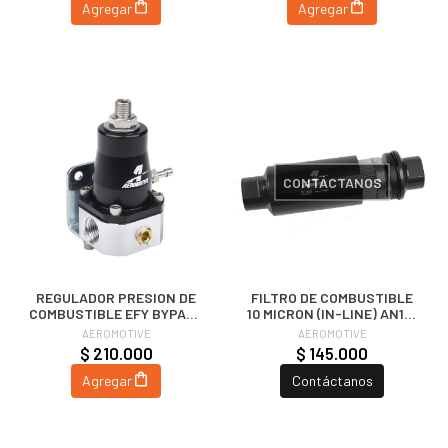
Agregar
Agregar
CONTÁCTANOS
REGULADOR PRESION DE
FILTRO DE COMBUSTIBLE
COMBUSTIBLE EFY BYPASS
10 MICRON (IN-LINE) AN10 |
| AEROMOTIVE
AEROMOTIVE
AEROMOTIVE
AEROMOTIVE
$ 210.000
$ 145.000
Agregar
Contáctanos