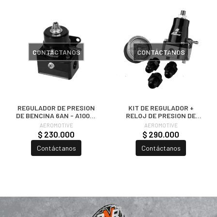
CONTÁCTANOS
CONTÁCTANOS
REGULADOR DE PRESION
KIT DE REGULADOR +
DE BENCINA 6AN - A1000-
RELOJ DE PRESION DE
6 NEGRO | AEROMOTIVE
COMBUSTIBLE |
AEROMOTIVE
AEROMOTIVE
AEROMOTIVE
$ 230.000
$ 290.000
Contáctanos
Contáctanos