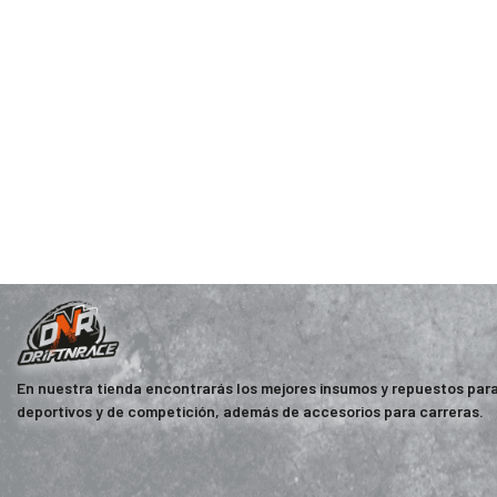
En nuestra tienda encontrarás los mejores insumos y repuestos par
deportivos y de competición, además de accesorios para carreras.