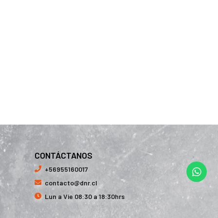
CONTÁCTANOS
+56955160017
contacto@dnr.cl
Lun a Vie 08:30 a 18:30hrs