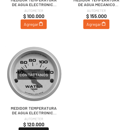
DE AGUA ELECTRONICO
DE AGUA MECANICO
SPORT-COMP (52.4MM) |
SPORT-COMP (66.7MM) |
AUTOMETER
AUTOMETER
AUTOMETER
AUTOMETER
$ 100.000
$ 155.000
Agregar
Agregar
CONTÁCTANOS
MEDIDOR TEMPERATURA
DE AGUA ELECTRONICO
ULTRA LITE (52.4MM) |
AUTOMETER
AUTOMETER
$ 120.000