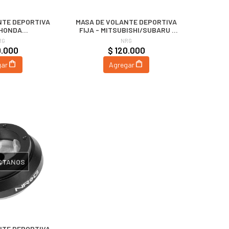
NTE DEPORTIVA
MASA DE VOLANTE DEPORTIVA
 HONDA
FIJA - MITSUBISHI/SUBARU |
ELUDE | NRG
NRG
RG
NRG
0.000
$ 120.000
gar
Agregar
CTANOS
NTE DEPORTIVA