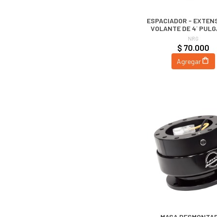
ESPACIADOR - EXTEN
VOLANTE DE 4´ PULG
NRG
NRG
$ 70.000
Agregar
MASA DESMONTA