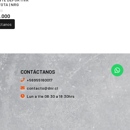
YOTA | NRG
RG
5.000
ctanos
CONTÁCTANOS
+56955160017
contacto@dnr.cl
Lun a Vie 08:30 a 18:30hrs