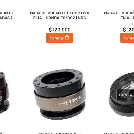
SIÓN DE
MASA DE VOLANTE DEPORTIVA
MASA DE VOLA
ADAS |
FIJA - HONDA EG/DC2 | NRG
FIJA -
EK/S2000/PR
NRG
N
$ 120.000
$ 12
Agregar
Agre
CONTÁ
BLE
MASA DESMONTABLE
MASA DE VOLA