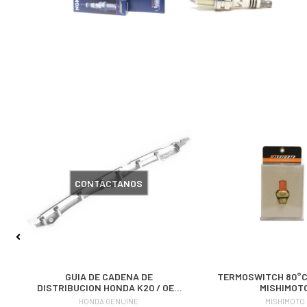
CONTÁCTANOS
GUIA DE CADENA DE
TERMOSWITCH 80°C 
DISTRIBUCION HONDA K20 / OEM
MISHIMOT
HONDA
HONDA GENUINE
MISHIMOTO