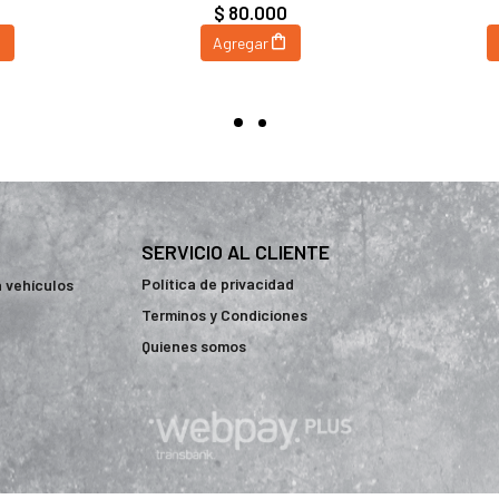
0
$ 80.000
Agregar
SERVICIO AL CLIENTE
Política de privacidad
a vehículos
Terminos y Condiciones
Quienes somos