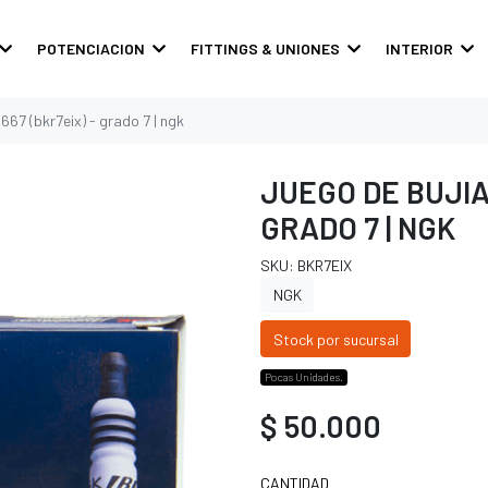
POTENCIACION
FITTINGS & UNIONES
INTERIOR
667 (bkr7eix) - grado 7 | ngk
JUEGO DE BUJIAS
GRADO 7 | NGK
SKU: BKR7EIX
NGK
Stock por sucursal
Pocas Unidades.
$ 50.000
CANTIDAD