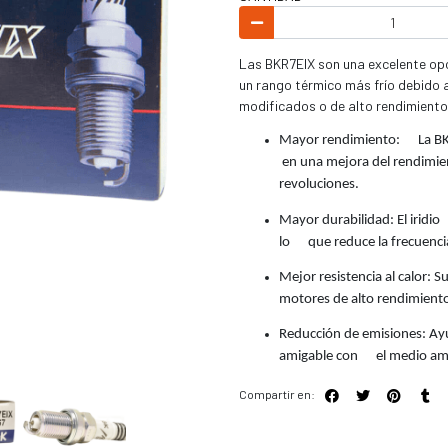
Las BKR7EIX son una excelente op
un rango térmico más frío debido 
modificados o de alto rendimiento,
Mayor rendimiento: La BKR
en una mejora del rendimien
revoluciones.
Mayor durabilidad: El iridio
lo que reduce la frecuenci
Mejor resistencia al calor: 
motores de alto rendimiento
Reducción de emisiones: Ay
amigable con el medio am
Compartir en: