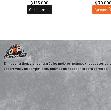
$ 125.000
$ 70.00
Contáctanos
Agregar
En nuestra tienda encontrarás los mejores insumos y repuestos par
deportivos y de competición, además de accesorios para carreras.