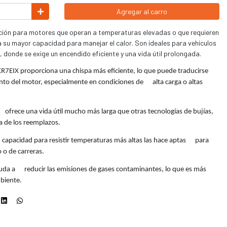
Agregar al carro
ción para motores que operan a temperaturas elevadas o que requieren
a su mayor capacidad para manejar el calor. Son ideales para vehículos
 donde se exige un encendido eficiente y una vida útil prolongada.
7EIX proporciona una chispa más eficiente, lo que puede traducirse
to del motor, especialmente en condiciones de alta carga o altas
 ofrece una vida útil mucho más larga que otras tecnologías de bujías,
a de los reemplazos.
Su capacidad para resistir temperaturas más altas las hace aptas para
 o de carreras.
uda a reducir las emisiones de gases contaminantes, lo que es más
biente.