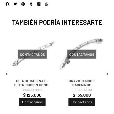
TAMBIÉN PODRÍA INTERESARTE
CONTÁCTANOS
CONTÁCTANOS
GUIA DE CADENA DE
BRAZO TENSOR
DISTRIBUCION HONDA
CADENA DE
 |
K20 / OEM HONDA
DISTRIBUCION HONDA
5
HONDA GENUINE
HONDA GENUINE
K20 | OEM HONDA
$ 125.000
$ 135.000
Contáctanos
Contáctanos