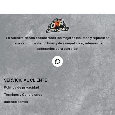
En nuestra tienda encontrarás los mejores insumos y repuestos
para vehículos deportivos y de competición, además de
accesorios para carreras.
SERVICIO AL CLIENTE
Política de privacidad
Terminos y Condiciones
Quienes somos