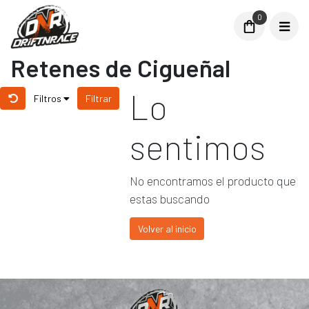
0
Retenes de Cigueñal
Lo
Filtros
Filtrar
sentimos
No encontramos el producto que
estas buscando
Volver al inicio