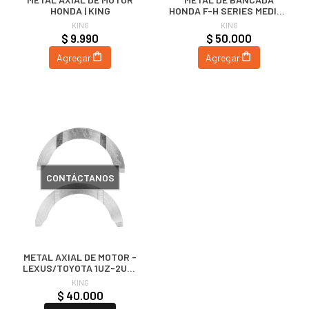
HONDA | KING
HONDA F-H SERIES MEDIDA
STD (50MM) | KING
KING
KING
$ 9.990
$ 50.000
Agregar
Agregar
CONTÁCTANOS
METAL AXIAL DE MOTOR -
LEXUS/TOYOTA 1UZ-2UZ-
3UZ STD | KING
KING
$ 40.000