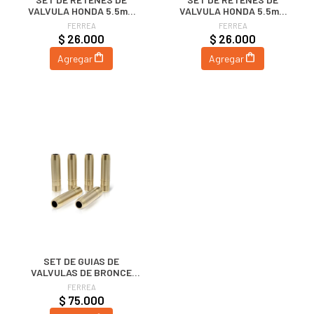
VALVULA HONDA 5.5mm
VALVULA HONDA 5.5mm
VTEC (ESCAPE) | FERREA
VTEC (ADMISION) | FERREA
FERREA
FERREA
$ 26.000
$ 26.000
Agregar
Agregar
SET DE GUIAS DE
VALVULAS DE BRONCE
5.5MM - HONDA K20 - K24 |
FERREA
FERREA
$ 75.000