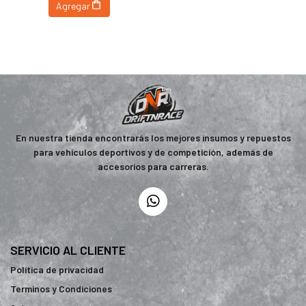
Agregar
En nuestra tienda encontrarás los mejores insumos y repuestos
para vehículos deportivos y de competición, además de
accesorios para carreras.
SERVICIO AL CLIENTE
Política de privacidad
Terminos y Condiciones