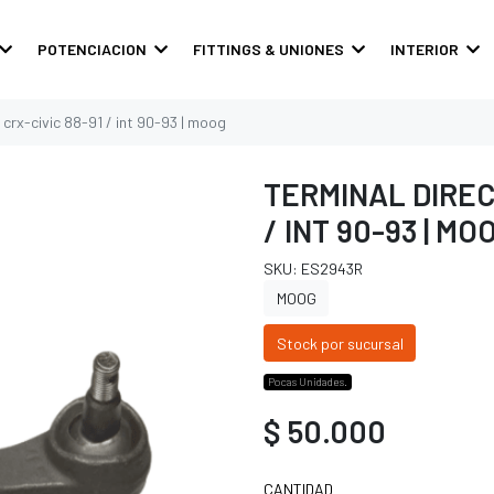
POTENCIACION
FITTINGS & UNIONES
INTERIOR
 crx-civic 88-91 / int 90-93 | moog
TERMINAL DIREC
/ INT 90-93 | MO
SKU: ES2943R
MOOG
Stock por sucursal
Pocas Unidades.
$ 50.000
CANTIDAD