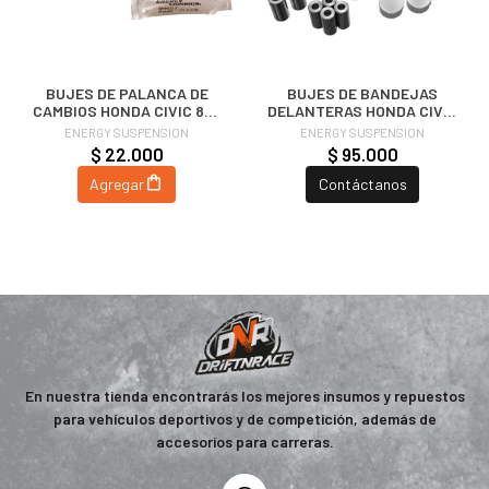
BUJES DE PALANCA DE
BUJES DE BANDEJAS
CAMBIOS HONDA CIVIC 88-
DELANTERAS HONDA CIVIC
00 (SERIE D) | ENERGY
96-00 | ENERGY
ENERGY SUSPENSION
ENERGY SUSPENSION
SUSPENSION
SUSPENSION
$ 22.000
$ 95.000
Agregar
Contáctanos
En nuestra tienda encontrarás los mejores insumos y repuestos
para vehículos deportivos y de competición, además de
accesorios para carreras.