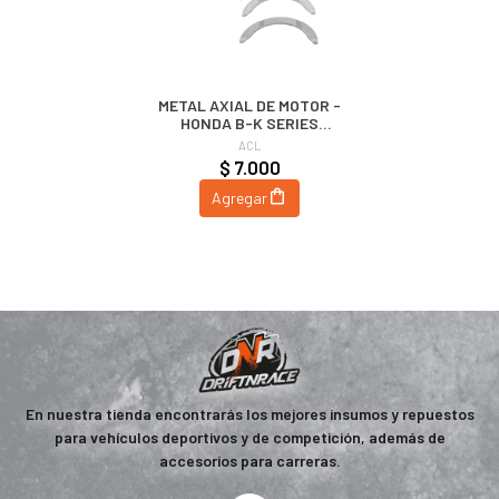
METAL AXIAL DE MOTOR -
HONDA B-K SERIES
MEDIDA STD | ACL
ACL
$ 7.000
Agregar
En nuestra tienda encontrarás los mejores insumos y repuestos
para vehículos deportivos y de competición, además de
accesorios para carreras.