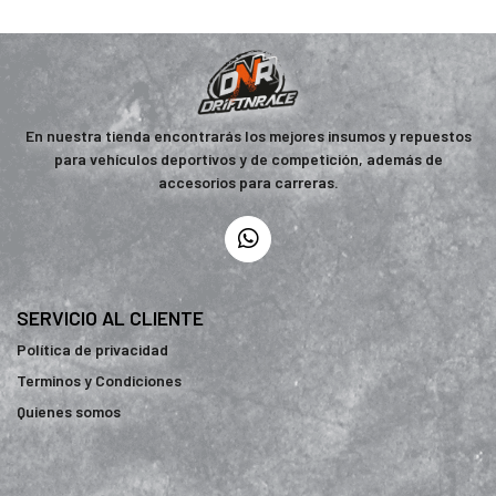
En nuestra tienda encontrarás los mejores insumos y repuestos
para vehículos deportivos y de competición, además de
accesorios para carreras.
SERVICIO AL CLIENTE
Política de privacidad
Terminos y Condiciones
Quienes somos