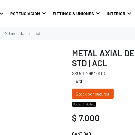
POTENCIACION
FITTINGS & UNIONES
INTERIOR
n sr20 medida std | acl
METAL AXIAL DE
STD | ACL
SKU: 1T2964-STD
ACL
Stock por sucursal
Pocas Unidades.
$ 7.000
CANTIDAD