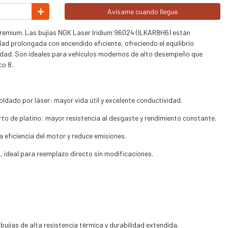
Avísame cuando llegue
remium. Las bujías NGK Laser Iridium 96024 (ILKAR8H6) están
d prolongada con encendido eficiente, ofreciendo el equilibrio
ilidad. Son ideales para vehículos modernos de alto desempeño que
co 8.
soldado por láser: mayor vida útil y excelente conductividad.
to de platino: mayor resistencia al desgaste y rendimiento constante.
a eficiencia del motor y reduce emisiones.
, ideal para reemplazo directo sin modificaciones.
ujías de alta resistencia térmica y durabilidad extendida.