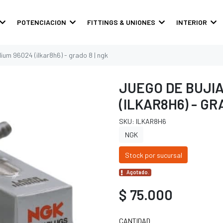
POTENCIACION
FITTINGS & UNIONES
INTERIOR
dium 96024 (ilkar8h6) - grado 8 | ngk
JUEGO DE BUJIA
(ILKAR8H6) - GR
SKU: ILKAR8H6
NGK
Stock por sucursal
Agotado.
$ 75.000
CANTIDAD