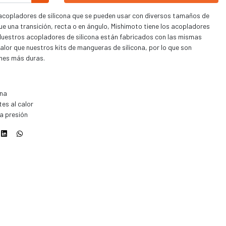
acopladores de silicona que se pueden usar con diversos tamaños de
ue una transición, recta o en ángulo, Mishimoto tiene los acopladores
 Nuestros acopladores de silicona están fabricados con las mismas
calor que nuestros kits de mangueras de silicona, por lo que son
ones más duras.
ona
es al calor
la presión