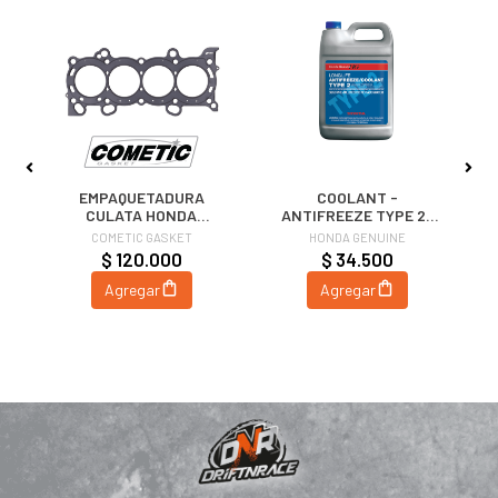
EMPAQUETADURA
COOLANT -
CULATA HONDA
ANTIFREEZE TYPE 2 |
A
K20/K24 86mm-.030
OEM HONDA
COMETIC GASKET
HONDA GENUINE
´(0.8mm) | COMETIC
$ 120.000
$ 34.500
GASKET
Agregar
Agregar